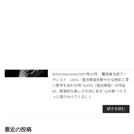
ホーム
注目アーティストインタビュー
2025-12-01 アーティストインタビュ
作家インタビュー
ー LION／落合琳音
2025年11月27日
Artist Interview 2025年12月 颼游會注目アー
ティスト LION／落合琳音氏鮮やかな色彩と深
い哲学をあわせ持つLION（落合琳音）の作品
は、視覚的な美しさの先にある“心の奥”へとそ
っと語りかけてくる […]
続きを読む
最近の投稿