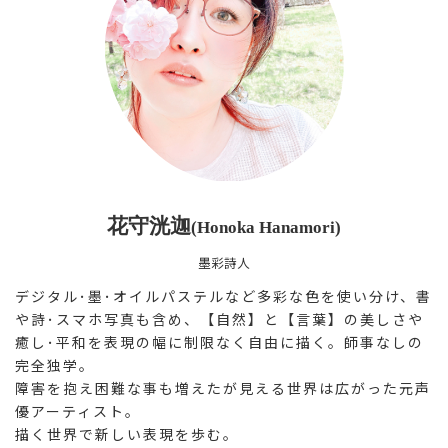
花守洸迦
(Honoka Hanamori)
墨彩詩人
デジタル･墨･オイルパステルなど多彩な色を使い分け、書
や詩･スマホ写真も含め、【自然】と【言葉】の美しさや
癒し･平和を表現の幅に制限なく自由に描く。師事なしの
完全独学。
障害を抱え困難な事も増えたが見える世界は広がった元声
優アーティスト。
描く世界で新しい表現を歩む。