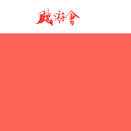
コ
ナ
ン
ビ
テ
ゲ
ン
ー
ツ
シ
へ
ョ
ス
ン
キ
に
ッ
移
プ
動