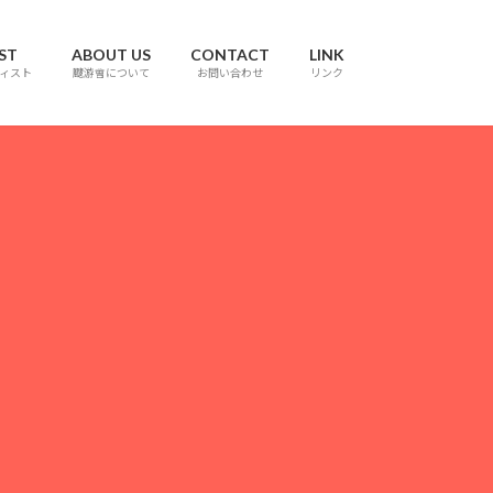
ST
ABOUT US
CONTACT
LINK
ィスト
颼游會について
お問い合わせ
リンク