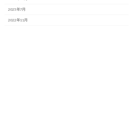
2025年7月
2022年11月
Privacy Policy
Contact
お問い合わせ電話番号
090-6027-9567