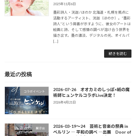
2025年11月6日
墨彩詩人・洸迦 / ほのか 北海道・札幌を拠点に
活動するアーティスト、洸迦（ほのか）。“墨彩
詩人”という肩書が示すように、彼女のアートは
絵画と詩、そして感情の調べが溶け合う世界を
描き出す。墨の濃淡、デジタルの光、オイルパ
[…]
続きを読む
最近の投稿
2026-07-26 オオカミのしっぽ×紙の魔
コラボイベント
術師ヒュンケルコラボLive決定！
2026年4月21日
2026-03-19～24 芸術と音楽の祭典 in
展示会
ベルリン ― 平和の調べ ―出展 Door of