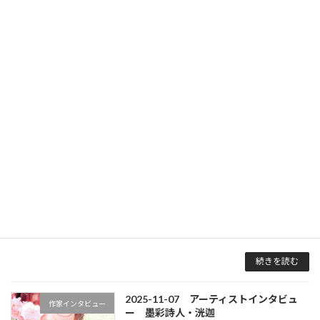
2025年11月27日（木）から12月6日（土）ま
で、国立新美術館 展示室1A・1B にて「21世紀
アート ボーダレス展 – Relational」を開催いた
[…]
続きを読む
2025-11-08～10 2025古都芸術祭 春
展示会
日大社出展 Door of the Heart 瑠璃光
(るりこう）
2025年11月8日
2025古都芸術祭 春日大社出展 Door of the
Heart 瑠璃光(るりこう） 今年は春日大社の神山
「御蓋山」の原始林が国の特別天然記念物に指
定されて70周年にあたり、お社でも数々の記念
行事が計画されており、「 […]
続きを読む
2025-11-07 アーティストインタビュ
作家インタビュー
ー 墨彩詩人・洸迦