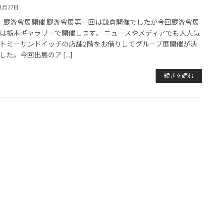
11月27日
 颼游會展開催 颼游會展第一回は鎌倉開催でしたが今回颼游會展
は栃木ギャラリーで開催します。 ニュースやメディアでも大人気
トミーサンドイッチの店舗2階をお借りしてグループ展開催が決
した。今回出展のア […]
続きを読む