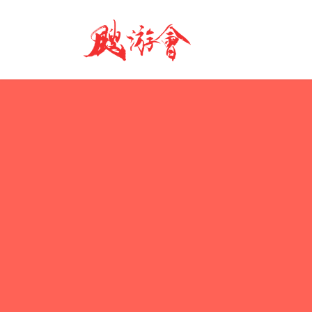
コ
ナ
ン
ビ
テ
ゲ
ン
ー
ツ
シ
へ
ョ
ス
ン
キ
に
ッ
移
プ
動