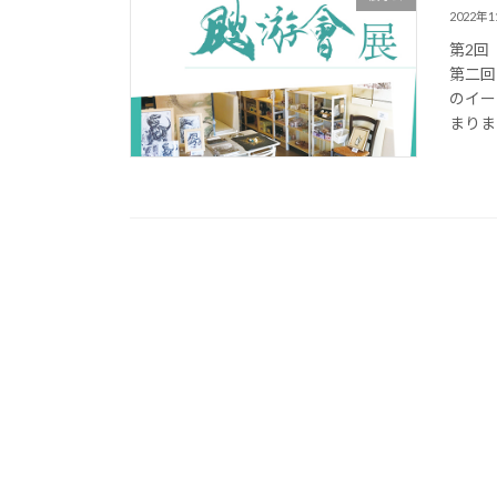
2022年
第2回
第二回
のイー
まりま