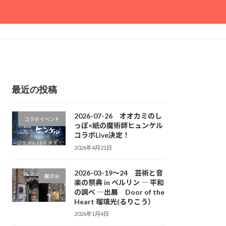
最近の投稿
2026-07-26 オオカミのし
コラボイベント
っぽ×紙の魔術師ヒュンケル
コラボLive決定！
2026年4月21日
2026-03-19～24 芸術と音
展示会
楽の祭典 in ベルリン ― 平和
の調べ ―出展 Door of the
Heart 瑠璃光(るりこう）
2026年1月4日