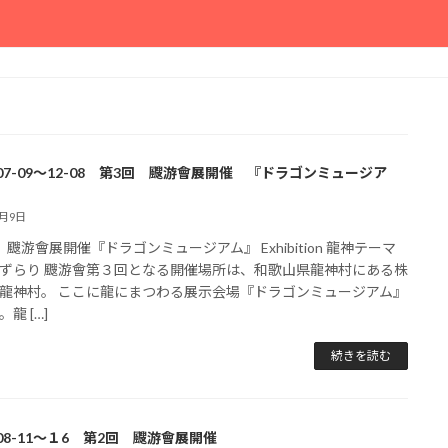
5-07-09～12-08 第3回 颼游會展開催 『ドラゴンミュージア
7月9日
 颼游會展開催『ドラゴンミュージアム』 Exhibition 龍神テーマ
ずらり 颼游會第３回となる開催場所は、和歌山県龍神村にある株
龍神村。 ここに龍にまつわる展示会場『ドラゴンミュージアム』
龍 […]
続きを読む
-08-11～１6 第2回 颼游會展開催