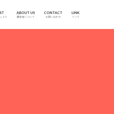
ST
ABOUT US
CONTACT
LINK
ィスト
颼游會について
お問い合わせ
リンク