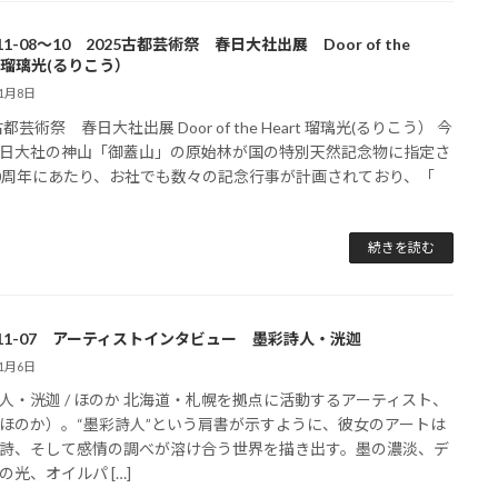
-11-08～10 2025古都芸術祭 春日大社出展 Door of the
t 瑠璃光(るりこう）
11月8日
古都芸術祭 春日大社出展 Door of the Heart 瑠璃光(るりこう） 今
日大社の神山「御蓋山」の原始林が国の特別天然記念物に指定さ
0周年にあたり、お社でも数々の記念行事が計画されており、「
続きを読む
5-11-07 アーティストインタビュー 墨彩詩人・洸迦
11月6日
人・洸迦 / ほのか 北海道・札幌を拠点に活動するアーティスト、
ほのか）。“墨彩詩人”という肩書が示すように、彼女のアートは
詩、そして感情の調べが溶け合う世界を描き出す。墨の濃淡、デ
の光、オイルパ […]