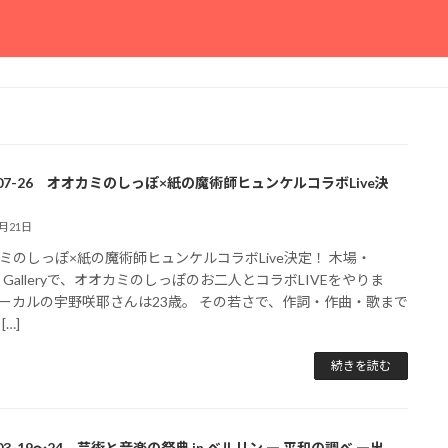
6-07-26 オオカミのしっぽ×紙の魔術師ヒュンケルコラボLive決
4月21日
ミのしっぽ×紙の魔術師ヒュンケルコラボLive決定！ 木場・
h+ Galleryで、オオカミのしっぽのお二人とコラボLIVEをやりま
ーカルの宇野咲耶さんは23歳。 その若さで、作詞・作曲・歌まで
[…]
続きを読む
-03-19～24 芸術と音楽の祭典 in ベルリン ― 平和の調べ ―出