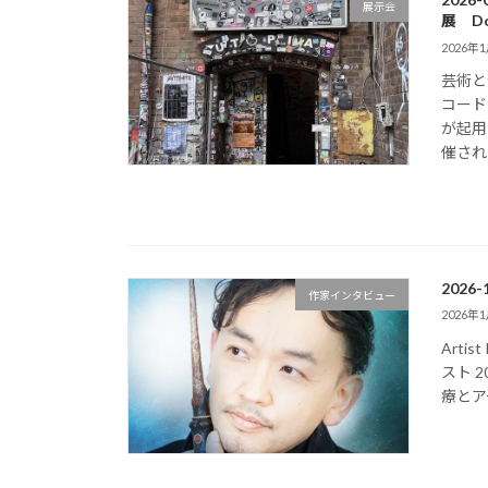
展示会
展 Do
2026年
芸術と
コード
が起用
催され
202
作家インタビュー
2026年
Arti
スト 
療とア