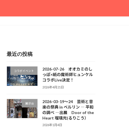
最近の投稿
2026-07-26 オオカミのし
コラボイベント
っぽ×紙の魔術師ヒュンケル
コラボLive決定！
2026年4月21日
2026-03-19～24 芸術と音
展示会
楽の祭典 in ベルリン ― 平和
の調べ ―出展 Door of the
Heart 瑠璃光(るりこう）
2026年1月4日