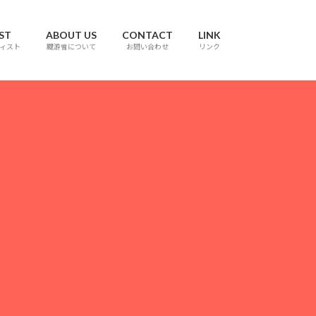
ST
ABOUT US
CONTACT
LINK
ィスト
颼游會について
お問い合わせ
リンク