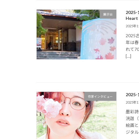
2025
展示会
Hear
2025年
2025
年は春
れて7
[…]
202
作家インタビュー
2025年
墨彩詩
洸迦（
絵画と
ジタル