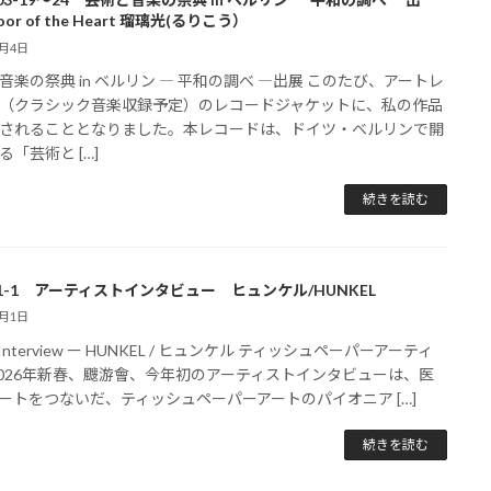
or of the Heart 瑠璃光(るりこう）
1月4日
音楽の祭典 in ベルリン ― 平和の調べ ―出展 このたび、アートレ
（クラシック音楽収録予定）のレコードジャケットに、私の作品
されることとなりました。本レコードは、ドイツ・ベルリンで開
る「芸術と […]
続きを読む
6-1-1 アーティストインタビュー ヒュンケル/HUNKEL
1月1日
st Interview ー HUNKEL / ヒュンケル ティッシュペーパーアーティ
2026年新春、颼游會、今年初のアーティストインタビューは、医
ートをつないだ、ティッシュペーパーアートのパイオニア […]
続きを読む