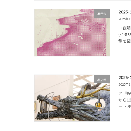
2025
展示会
2025年
「夜明け
(イタ
韻を抱
2025
展示会
2025年
21世紀
から1
ート ボ