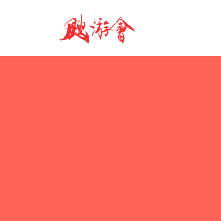
コ
ナ
ン
ビ
テ
ゲ
ン
ー
ツ
シ
へ
ョ
ス
ン
キ
に
ッ
移
プ
動